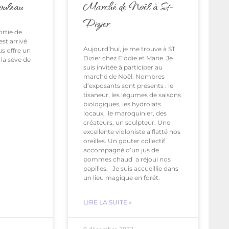
bouleau
Marché de Noël à St-
Dizier
rtie de
est arrivé
Aujourd’hui, je me trouve à ST
us offre un
Dizier chez Elodie et Marie. Je
la sève de
suis invitée à participer au
marché de Noël. Nombres
d’exposants sont présents : le
tisaneur, les légumes de saisons
biologiques, les hydrolats
locaux, le maroquinier, des
créateurs, un sculpteur. Une
excellente violoniste a flatté nos
oreilles. Un gouter collectif
accompagné d’un jus de
pommes chaud a réjoui nos
papilles. Je suis accueillie dans
un lieu magique en forêt.
LIRE LA SUITE »