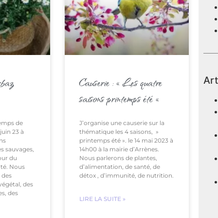
Art
rbaz
Causerie : « Les quatre
saisons printemps été «
temps de
J’organise une causerie sur la
juin 23 à
thématique les 4 saisons, »
ons
printemps été ». le 14 mai 2023 à
es sauvages,
14h00 à la mairie d’Arrènes.
our du
Nous parlerons de plantes,
nté. Nous
d’alimentation, de santé, de
 des
détox , d’immunité, de nutrition.
végétal, des
es, des
LIRE LA SUITE »