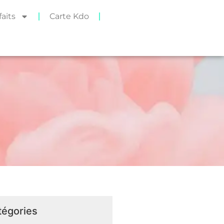
faits
Carte Kdo
tégories