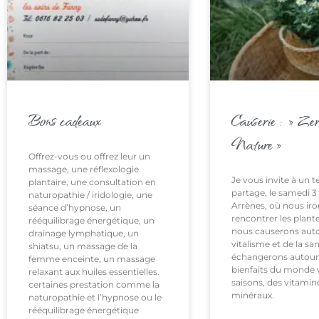
Bons cadeaux
Causerie : » Ze
Nature »
Offrez-vous ou offrez leur un
massage, une réflexologie
Je vous invite à un 
plantaire, une consultation en
partage, le samedi 3 
naturopathie / iridologie, une
Arrènes, où nous ir
séance d’hypnose, un
rencontrer les plant
rééquilibrage énergétique, un
nous causerons aut
drainage lymphatique, un
vitalisme et de la sa
shiatsu, un massage de la
échangerons autour
femme enceinte, un massage
bienfaits du monde 
relaxant aux huiles essentielles.
saisons, des vitamin
certaines prestation comme la
minéraux.
naturopathie et l’hypnose ou le
rééquilibrage énergétique